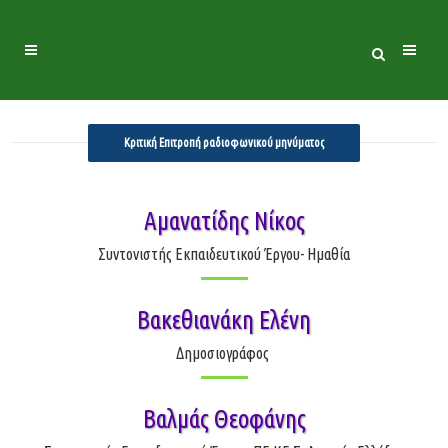
Κριτικές Επιτροπές
Κριτική Επιτροπή ραδιοφωνικού μηνύματος
Αμανατίδης Νίκος
Συντονιστής Εκπαιδευτικού Έργου- Ημαθία
Βακεθιανάκη Ελένη
Δημοσιογράφος
Βαλμάς Θεοφάνης