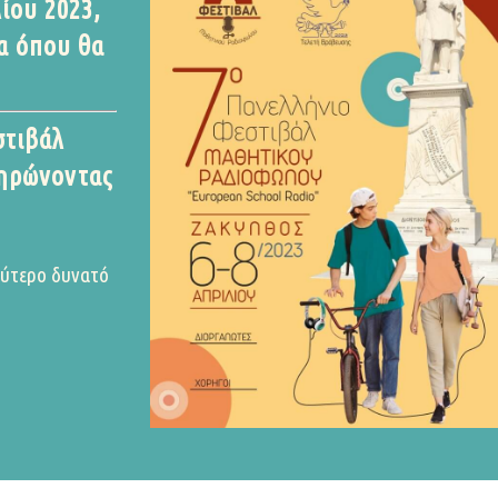
ίου 2023,
α όπου θα
στιβάλ
ληρώνοντας
λύτερο δυνατό