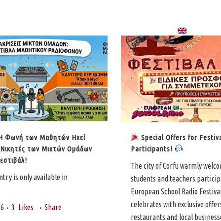
CONTACT US
PREVIOUS FESTIVALS
LANGUAGE:
 Η Φωνή των Μαθητών Ηχεί
Special Offers for Festiv
 Νικητές των Μικτών Ομάδων
Participants!
εστιβάλ!
The city of Corfu warmly welco
ntry is only available in
students and teachers particip
European School Radio Festiva
celebrates with exclusive offer
26
3
Likes
Share
restaurants and local business