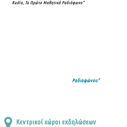
Radio, Το Πρώτο Μαθητικό Ραδιόφωνο”
Επικοινωνία
Αν επιθυμείτε να κάνετε 
στο κάτω δεξιά μέρος του 
Ραδιοφώνου”
στην Κατηγορ
Εναλλακτικά μπορείτε να μα
Κεντρικοί χώροι εκδηλώσεων