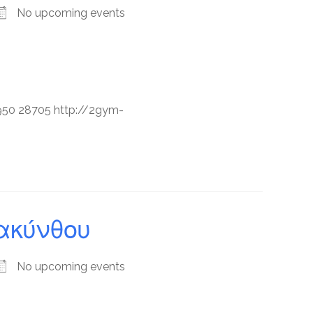
No upcoming events
6950 28705 http://2gym-
Ζακύνθου
No upcoming events