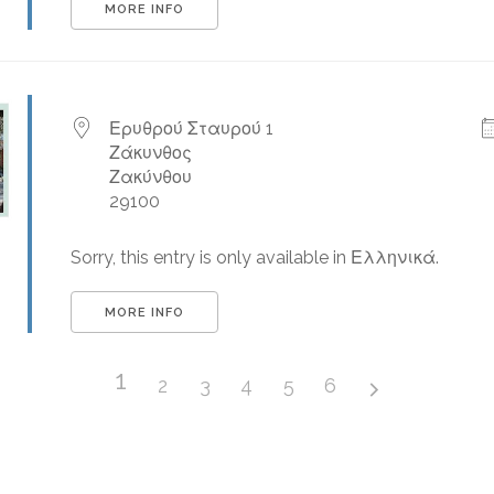
MORE INFO
Ερυθρού Σταυρού 1
Ζάκυνθος
Ζακύνθου
29100
Sorry, this entry is only available in Ελληνικά.
MORE INFO
1
2
3
4
5
6