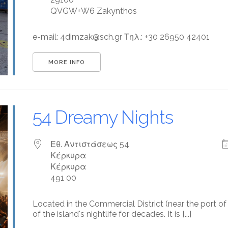
QVGW+W6 Zakynthos
e-mail: 4dimzak@sch.gr Τηλ.: +30 26950 42401
MORE INFO
54 Dreamy Nights
Εθ. Αντιστάσεως 54
Κέρκυρα
Κέρκυρα
491 00
Located in the Commercial District (near the port o
of the island's nightlife for decades. It is [...]