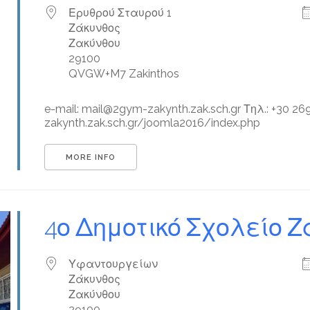
Ερυθρού Σταυρού 1
Ζάκυνθος
Ζακύνθου
29100
QVGW+M7 Zakinthos
e-mail: mail@2gym-zakynth.zak.sch.gr Τηλ.: +30 2
zakynth.zak.sch.gr/joomla2016/index.php
MORE INFO
4ο Δημοτικό Σχολείο 
Υφαντουργείων
Ζάκυνθος
Ζακύνθου
29100