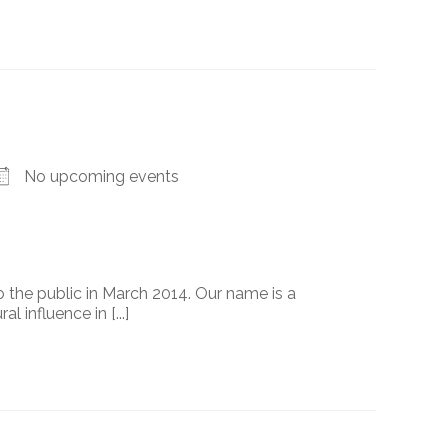
No upcoming events
the public in March 2014. Our name is a
l influence in [...]