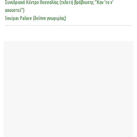
Συνεδριακό Κέντρο Θεσσαλίας (τελετή βράβευσης “Καν ‘το ν’
ακουστεί”)
Souipas Palace (δείπνο γνωριμίας)