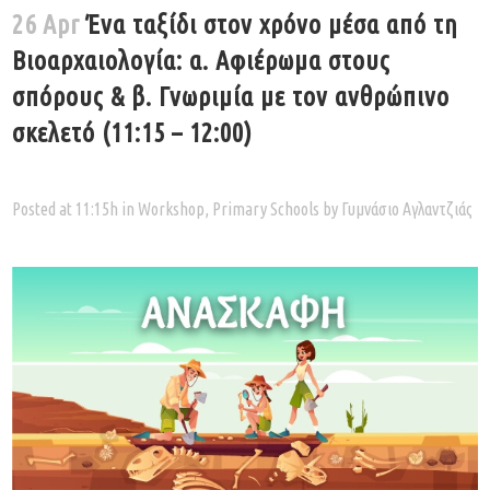
26 Apr
Ένα ταξίδι στον χρόνο μέσα από τη
Βιοαρχαιολογία: α. Αφιέρωμα στους
σπόρους & β. Γνωριμία με τον ανθρώπινο
σκελετό (11:15 – 12:00)
Posted at 11:15h
in
Workshop
,
Primary Schools
by
Γυμνάσιο Αγλαντζιάς