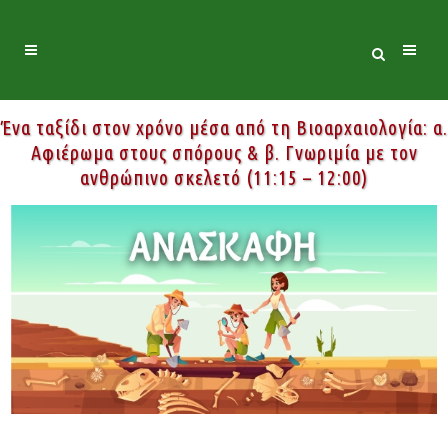
Ένα ταξίδι στον χρόνο μέσα από τη Βιοαρχαιολογία: α.
Αφιέρωμα στους σπόρους & β. Γνωριμία με τον
ανθρώπινο σκελετό (11:15 – 12:00)