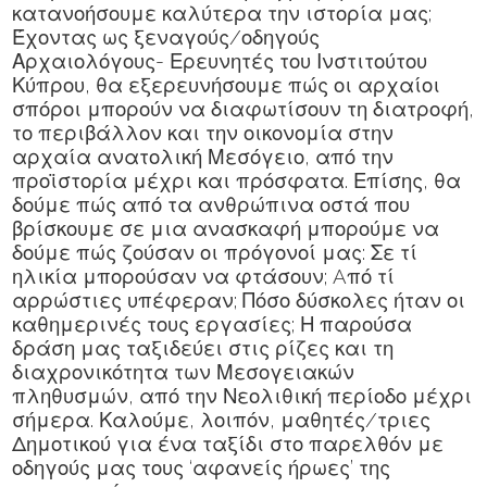
κατανοήσουμε καλύτερα την ιστορία μας;
Έχοντας ως ξεναγούς/οδηγούς
Αρχαιολόγους-
Ερευνητές του Ινστιτούτου
Κύπρου, θα εξερευνήσουμε πώς οι αρχαίοι
σπόροι μπορούν να διαφωτίσουν τη διατροφή,
το περιβάλλον και την οικονομία στην
αρχαία ανατολική Μεσόγειο,
από την
προϊστορία μέχρι και πρόσφατα. Επίσης, θα
δούμε πώς από τα ανθρώπινα οστά που
βρίσκουμε σε μια ανασκαφή μπορούμε να
δούμε πώς ζούσαν οι πρόγονοί μας: Σε τί
ηλικία
μπορούσαν να φτάσουν; Aπό τί
αρρώστιες υπέφεραν; Πόσο δύσκολες ήταν οι
καθημερινές τους εργασίες; Η παρούσα
δράση μας ταξιδεύει στις ρίζες και τη
διαχρονικότητα των Μεσογειακών
πληθυσμών, από την Νεολιθική περίοδο μέχρι
σήμερα. Καλούμε, λοιπόν, μαθητές/τριες
Δημοτικού για ένα ταξίδι στο παρελθόν με
οδηγούς μας τους ‘αφανείς ήρωες’ της