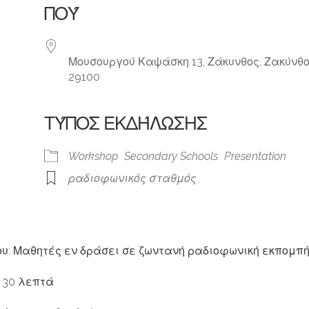
ΠΟΎ
Μουσουργού Καψάσκη 13, Ζάκυνθος, Ζακύνθο
29100
ΤΎΠΟΣ ΕΚΔΉΛΩΣΗΣ
iCalendar
Office 365
Workshop
Secondary Schools
Presentation
ραδιοφωνικός σταθμός
ου
: Μαθητές εν δράσει σε ζωντανή ραδιοφωνική εκπομπή
30 λεπτά