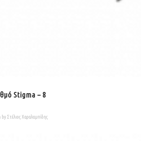
θμό Stigma – 8
n
by
Στέλιος Χαραλαμπίδης