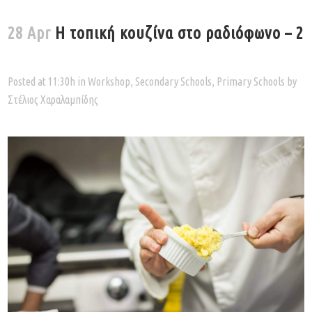
28 Apr
Η τοπική κουζίνα στο ραδιόφωνο – 2
Posted at 11:30h
in
Workshop
,
Secondary Schools
,
Primary Schools
by
Στέλιος Χαραλαμπίδης