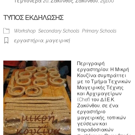
Τεμπονέρα 20, Ζάκυνθος, Ζακύνθου, 29100
ΤΎΠΟΣ ΕΚΔΉΛΩΣΗΣ
Workshop
Secondary Schools
Primary Schools
εργαστήρια
,
μαγειρική
Περιγραφή
εργαστηρίου
: Η Μικρή
Κουζίνα συμπράττει
με το Τμήμα Τεχνικών
Μαγειρικής Τέχνης
και Αρχιμαγείρων
(Chef) του Δ.Ι.Ε.Κ.
Ζακύνθου, σε ένα
εργαστήριο
μαγειρικής, τοπικών
γεύσεων και
παραδοσιακών