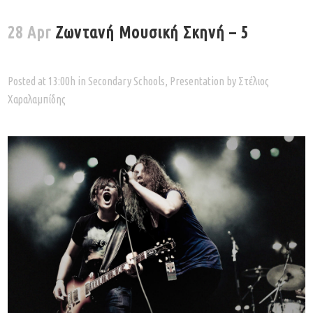
28 Apr
Ζωντανή Μουσική Σκηνή – 5
Posted at 13:00h
in
Secondary Schools
,
Presentation
by
Στέλιος
Χαραλαμπίδης