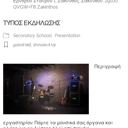
Ερυθρού Σταυρού 1, Ζάκυνθος, Ζακύνθου, 29100,
QVGW+F8 Zakinthos
ΤΎΠΟΣ ΕΚΔΉΛΩΣΗΣ
Secondary Schools
Presentation
μουσική
,
συναυλία
Περιγραφή
εργαστηρίου
: Πάρτε τα μουσικά σας όργανα και