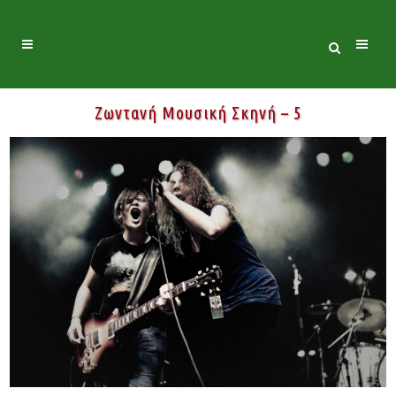
Ζωντανή Μουσική Σκηνή – 5