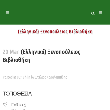
(Ελληνικά) Ξενοπούλειος Βιβλιοθήκη
20 Mar
(Ελληνικά) Ξενοπούλειος
Βιβλιοθήκη
Posted at 00:18h
in
by
Στέλιος Χαραλαμπίδης
ΤΟΠΟΘΕΣΊΑ
Γαΐτα 5