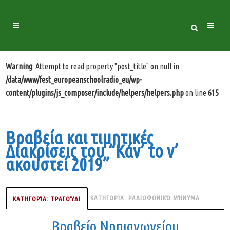
Warning
: Attempt to read property "post_title" on null in
/data/www/fest_europeanschoolradio_eu/wp-
content/plugins/js_composer/include/helpers/helpers.php
on line
615
Βραβεία και τιμητικές
Διακρίσεις του “Κάν’ το ν’
ακουστεί 2019”
ΚΑΤΗΓΟΡΊΑ: ΡΑΔΙΟΦΩΝΙΚΌ ΜΉΝΥΜΑ
ΚΑΤΗΓΟΡΊΑ: ΤΡΑΓΟΎΔΙ
Βραβείο Νηπιαγωγείου