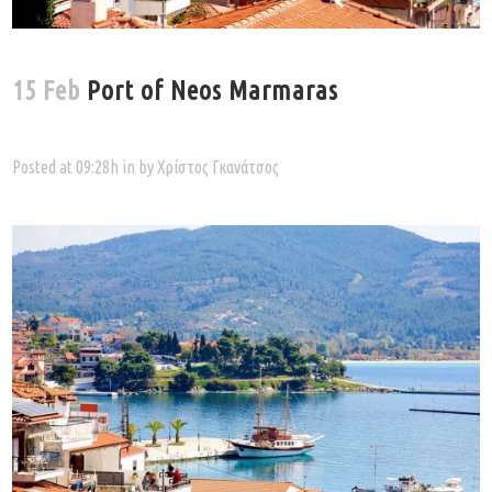
15 Feb
Port of Neos Marmaras
Posted at 09:28h
in
by
Χρίστος Γκανάτσος